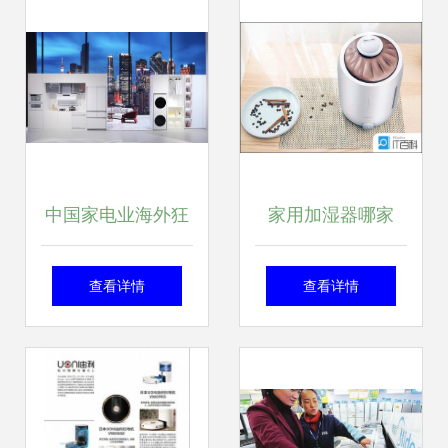
发的突破之路
中国家电业海外狂
家用加湿器哪家
飙的背后 国产替代
强？2025年度六大
查看详情
查看详情
与战略转型共赢新
优秀室内加湿器品
篇章
牌深度解析