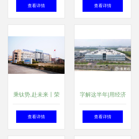
海尔风幕油烟机 家
何靠‘萌家电’研发改
查看详情
查看详情
用电器研发再获国
写中国制造
际认可
乘钛势,赴未来丨荣
字解这半年|用经济
电集团以钛之名重
的“稳”体现发展
查看详情
查看详情
构健康生活新图景
的“韧” 家用电器研