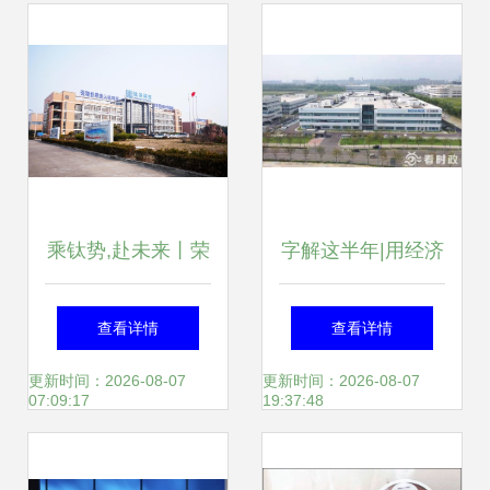
际认可
乘钛势,赴未来丨荣
字解这半年|用经济
电集团以钛之名重
的“稳”体现发展
查看详情
查看详情
构健康生活新图景
的“韧” 家用电器研
更新时间：2026-08-07
更新时间：2026-08-07
07:09:17
19:37:48
发的突破之路