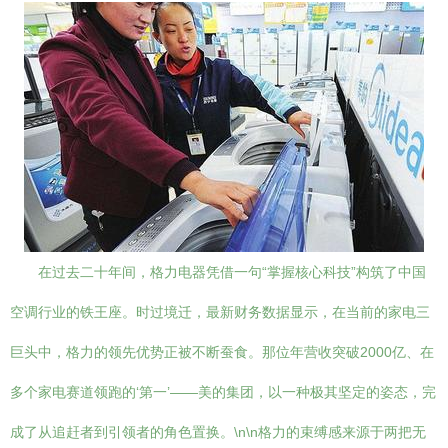
在过去二十年间，格力电器凭借一句“掌握核心科技”构筑了中国
空调行业的铁王座。时过境迁，最新财务数据显示，在当前的家电三
巨头中，格力的领先优势正被不断蚕食。那位年营收突破2000亿、在
多个家电赛道领跑的‘第一’——美的集团，以一种极其坚定的姿态，完
成了从追赶者到引领者的角色置换。\n\n格力的束缚感来源于两把无