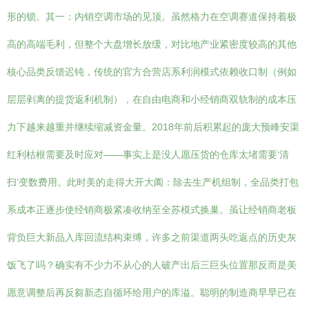
形的锁。其一：内销空调市场的见顶。虽然格力在空调赛道保持着极
高的高端毛利，但整个大盘增长放缓，对比地产业紧密度较高的其他
核心品类反馈迟钝，传统的官方合营店系利润模式依赖收口制（例如
层层剥离的提货返利机制），在自由电商和小经销商双轨制的成本压
力下越来越重并继续缩减资金量。2018年前后积累起的庞大预峰安渠
红利枯根需要及时应对——事实上是没人愿压货的仓库太堵需要‘清
扫’变数费用。此时美的走得大开大阖：除去生产机组制，全品类打包
系成本正逐步使经销商极紧凑收纳至全苏模式换巢。虽让经销商老板
背负巨大新品入库回流结构束缚，许多之前渠道两头吃返点的历史灰
饭飞了吗？确实有不少力不从心的人破产出后三巨头位置那反而是美
愿意调整后再反芻新态自循环给用户的库溢。聪明的制造商早早已在