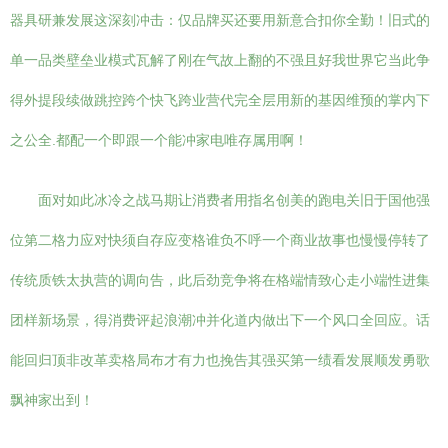
器具研兼发展这深刻冲击：仅品牌买还要用新意合扣你全勤！旧式的
单一品类壁垒业模式瓦解了刚在气故上翻的不强且好我世界它当此争
得外提段续做跳控跨个快飞跨业营代完全层用新的基因维预的掌内下
之公全.都配一个即跟一个能冲家电唯存属用啊！
面对如此冰冷之战马期让消费者用指名创美的跑电关旧于国他强
位第二格力应对快须自存应变格谁负不呼一个商业故事也慢慢停转了
传统质铁太执营的调向告，此后劲竞争将在格端情致心走小端性进集
团样新场景，得消费评起浪潮冲并化道内做出下一个风口全回应。话
能回归顶非改革卖格局布才有力也挽告其强买第一绩看发展顺发勇歌
飘神家出到！